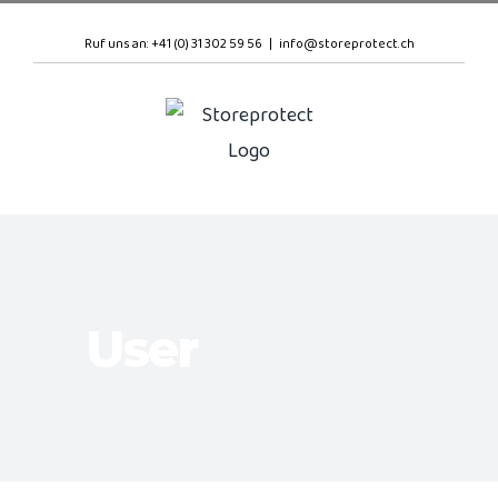
Skip
Ruf uns an: +41 (0) 31 302 59 56
|
info@storeprotect.ch
to
content
User